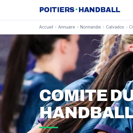
·
POITIERS
HANDBALL
Accueil
›
Annuaire
›
Normandie
›
Calvados
›
C
COMITE DU
HANDBAL