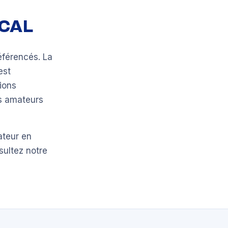
OCAL
éférencés. La
est
ions
bs amateurs
ateur en
sultez notre