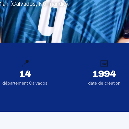
Clair (Calvados, Normandie).
📍
📅
14
1994
département Calvados
date de création