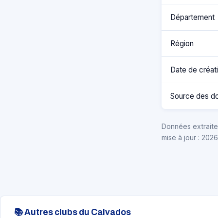
Département
Région
Date de créat
Source des d
Données extraites
mise à jour : 202
📚 Autres clubs du Calvados