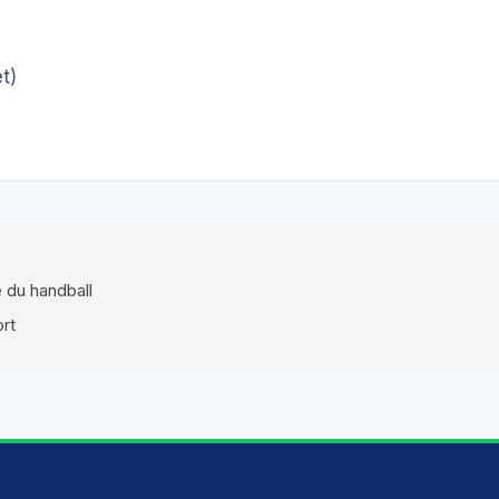
t)
e du handball
ort