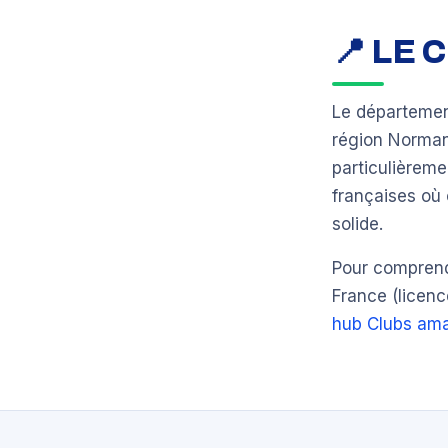
📍 LE
Le départeme
région Norma
particulièrem
françaises où 
solide.
Pour comprendr
France (licenc
hub Clubs ama