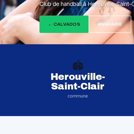
Club de handball à Herouville-Saint-
← CALVADOS
ANNUAIRE
🏟️
Herouville-
Saint-Clair
commune