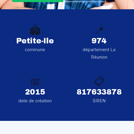
🏟️
📍
Petite-Ile
974
commune
département La
Réunion
📅
📋
2015
817633878
date de création
SIREN