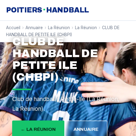
·
POITIERS
HANDBALL
Accueil
›
Annuaire
›
La Réunion
›
La Réunion
›
CLUB DE
HANDBALL DE PETITE ILE (CHBPI)
CLUB DE
HANDBALL DE
PETITE ILE
(CHBPI)
Club de handball à Petite-Ile (La Réunion,
La Réunion).
← LA RÉUNION
ANNUAIRE