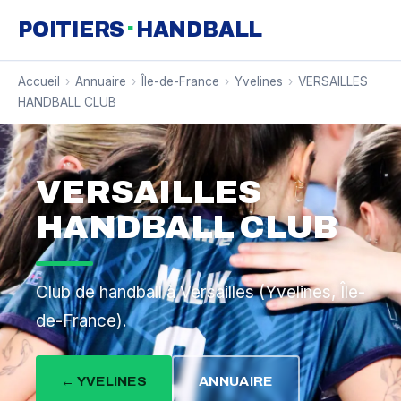
·
POITIERS
HANDBALL
Accueil
›
Annuaire
›
Île-de-France
›
Yvelines
›
VERSAILLES
HANDBALL CLUB
VERSAILLES
HANDBALL CLUB
Club de handball à Versailles (Yvelines, Île-
de-France).
← YVELINES
ANNUAIRE