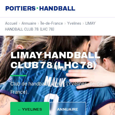
·
POITIERS
HANDBALL
Accueil
›
Annuaire
›
Île-de-France
›
Yvelines
›
LIMAY
HANDBALL CLUB 78 (LHC 78)
LIMAY HANDBALL
CLUB 78 (LHC 78)
Club de handball à Limay (Yvelines, Île-de-
France).
← YVELINES
ANNUAIRE