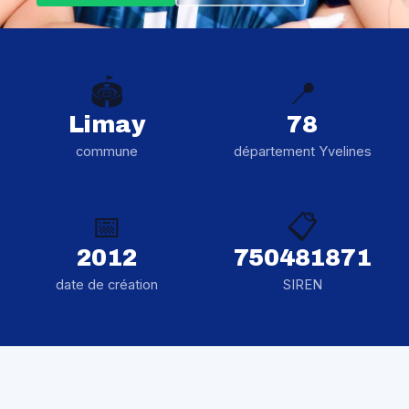
🏟️
📍
Limay
78
commune
département Yvelines
📅
📋
2012
750481871
date de création
SIREN