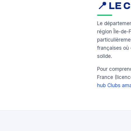
📍 LE
Le départeme
région Île-de
particulièrem
françaises où 
solide.
Pour comprendr
France (licenc
hub Clubs ama