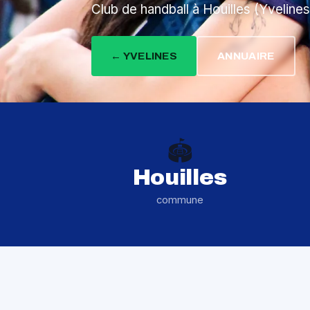
Club de handball à Houilles (Yvelines
← YVELINES
ANNUAIRE
🏟️
Houilles
commune