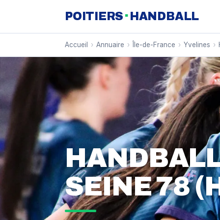
·
POITIERS
HANDBALL
Accueil
›
Annuaire
›
Île-de-France
›
Yvelines
›
HANDBALL
SEINE 78 (