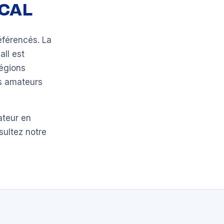
OCAL
éférencés. La
all est
régions
bs amateurs
ateur en
sultez notre