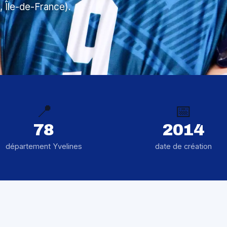
, Île-de-France).
📍
📅
78
2014
département Yvelines
date de création