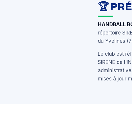
🏆 PR
HANDBALL BO
répertoire SIR
du Yvelines (7
Le club est r
SIRENE de l'I
administrative
mises à jour 