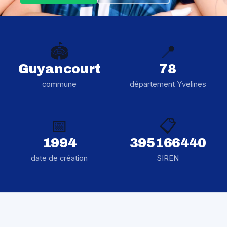
🏟️
📍
Guyancourt
78
commune
département Yvelines
📅
📋
1994
395166440
date de création
SIREN