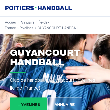
·
POITIERS
HANDBALL
Accueil
›
Annuaire
›
Île-de-
France
›
Yvelines
›
GUYANCOURT HANDBALL
GUYANCOURT
HANDBALL
Club de handball à Guyancourt (Yvelines,
Île-de-France).
← YVELINES
ANNUAIRE