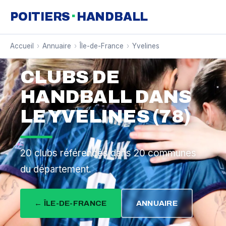
·
POITIERS
HANDBALL
Accueil
›
Annuaire
›
Île-de-France
›
Yvelines
CLUBS DE
HANDBALL DANS
LE YVELINES (78)
20 clubs référencés dans 20 communes
du département.
← ÎLE-DE-FRANCE
ANNUAIRE