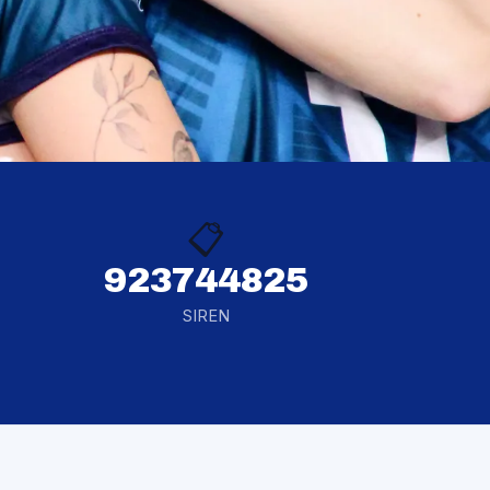
📋
923744825
SIREN