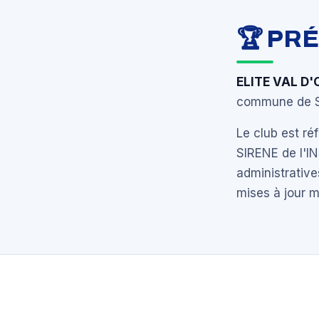
🏆 PR
ELITE VAL D
commune de Sa
Le club est r
SIRENE de l'I
administrative
mises à jour 