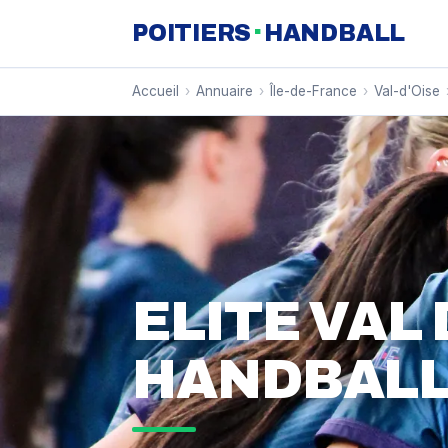
·
POITIERS
HANDBALL
Accueil
›
Annuaire
›
Île-de-France
›
Val-d'Oise
ELITE VAL 
HANDBAL