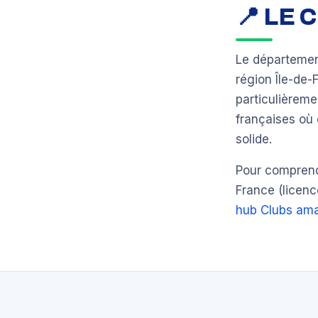
📍 LE
Le départeme
région Île-de
particulièrem
françaises où 
solide.
Pour comprendr
France (licenc
hub Clubs ama