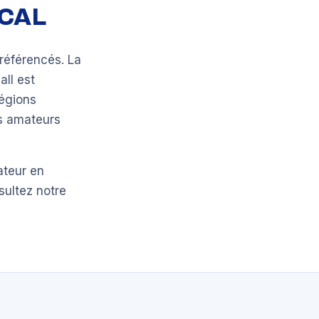
OCAL
référencés. La
all est
régions
bs amateurs
ateur en
sultez notre