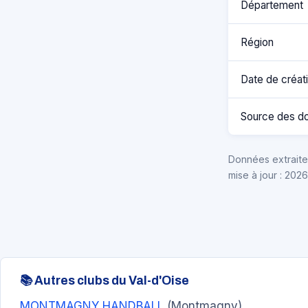
Département
Région
Date de créat
Source des d
Données extraites
mise à jour : 202
📚 Autres clubs du Val-d'Oise
MONTMAGNY HANDBALL
(Montmagny)