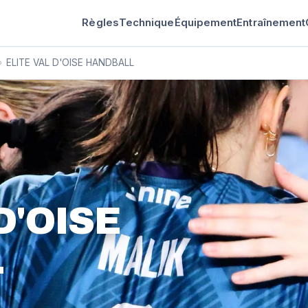
Règles
Technique
Équipement
Entraînement
›
ELITE VAL D'OISE HANDBALL
D'OISE
L