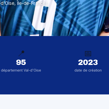
-d'Oise, Île-de-France).
📍
📅
95
2023
département Val-d'Oise
date de création