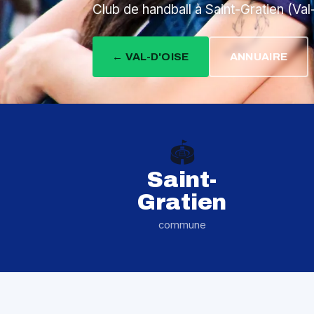
Club de handball à Saint-Gratien (Val
← VAL-D'OISE
ANNUAIRE
🏟️
Saint-
Gratien
commune