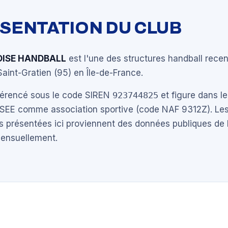
ÉSENTATION DU CLUB
'OISE HANDBALL
est l'une des structures handball rece
int-Gratien (95) en Île-de-France.
éférencé sous le code SIREN
923744825
et figure dans le
NSEE comme association sportive (code NAF 9312Z). Les
s présentées ici proviennent des données publiques de 
mensuellement.