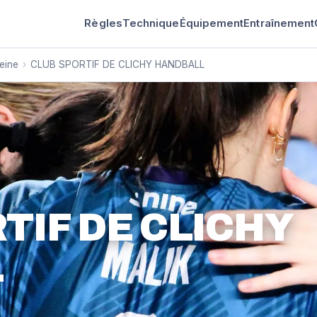
Règles
Technique
Équipement
Entraînement
eine
›
CLUB SPORTIF DE CLICHY HANDBALL
TIF DE CLICHY
L