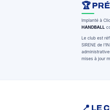
🏆 PR
Implanté à Cli
HANDBALL
co
Le club est r
SIRENE de l'I
administrative
mises à jour 
📍 LE