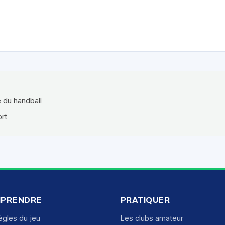
e du handball
ort
PRENDRE
PRATIQUER
ègles du jeu
Les clubs amateur