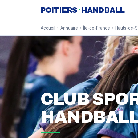
·
POITIERS
HANDBALL
Accueil
›
Annuaire
›
Île-de-France
›
Hauts-de-S
CLUB SPOR
HANDBAL