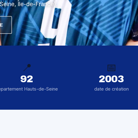
Seine, Île-de-France).
E
📍
📅
92
2003
épartement Hauts-de-Seine
date de création