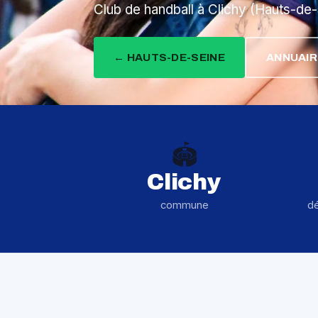
Club de handball à Clichy (Hauts-de-
← HAUTS-DE-SEINE
ANNUAIR
🏟️
Clichy
commune
d