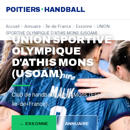
·
POITIERS
HANDBALL
Accueil
›
Annuaire
›
Île-de-France
›
Essonne
›
UNION
SPORTIVE OLYMPIQUE D'ATHIS MONS (USOAM)
UNION SPORTIVE
OLYMPIQUE
D'ATHIS MONS
(USOAM)
Club de handball à Athis-Mons (Essonne,
Île-de-France).
← ESSONNE
ANNUAIRE