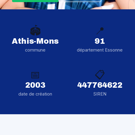
🏟️
📍
Athis-Mons
91
commune
département Essonne
📅
📋
2003
447764622
date de création
SIREN