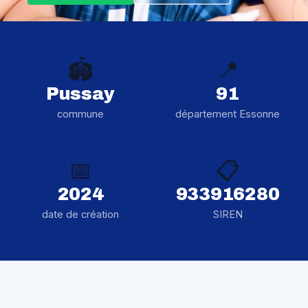
🏟️
📍
Pussay
91
commune
département Essonne
📅
📋
2024
933916280
date de création
SIREN