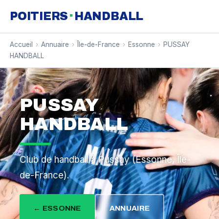
·
POITIERS
HANDBALL
Accueil
›
Annuaire
›
Île-de-France
›
Essonne
›
PUSSAY
HANDBALL
PUSSAY
HANDBALL
Club de handball à Pussay (Essonne, Île-
de-France).
← ESSONNE
ANNUAIRE