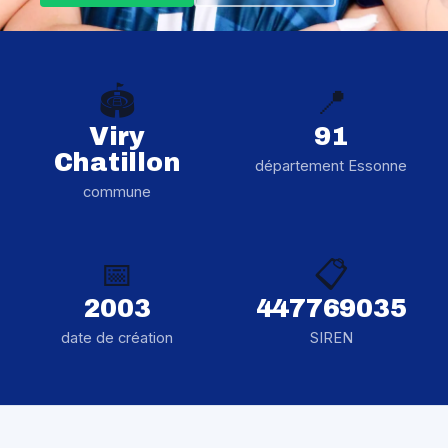
🏟️
📍
Viry
91
Chatillon
département Essonne
commune
📅
📋
2003
447769035
date de création
SIREN