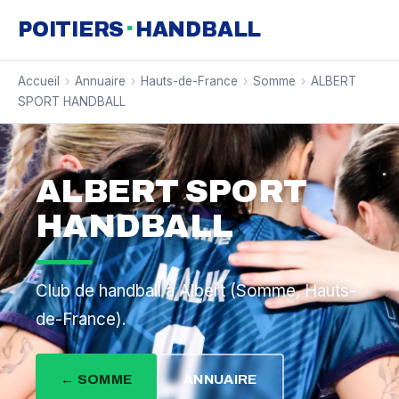
·
POITIERS
HANDBALL
Accueil
›
Annuaire
›
Hauts-de-France
›
Somme
›
ALBERT
SPORT HANDBALL
ALBERT SPORT
HANDBALL
Club de handball à Albert (Somme, Hauts-
de-France).
← SOMME
ANNUAIRE