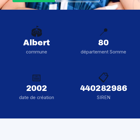
🏟️
📍
Albert
80
commune
département Somme
📅
📋
2002
440282986
date de création
SIREN