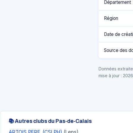
Département
Région
Date de créat
Source des d
Données extraites
mise à jour : 202
📚 Autres clubs du Pas-de-Calais
ARTOIS PERF. (CSLPH)
(Lens)