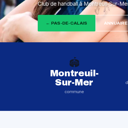
Club de handball à Montreuil-Sur-Me
← PAS-DE-CALAIS
ANNUAIRE
🏟️
Montreuil-
Sur-Mer
d
commune