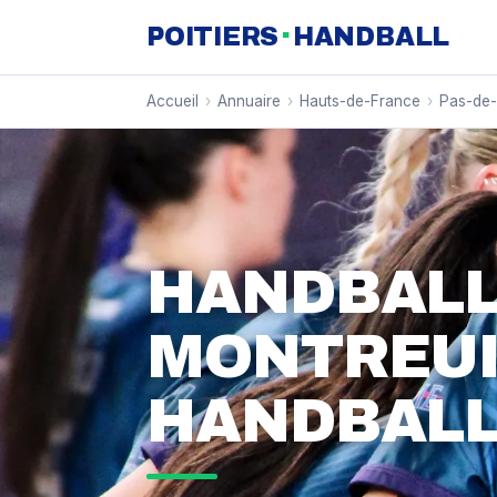
·
POITIERS
HANDBALL
Accueil
›
Annuaire
›
Hauts-de-France
›
Pas-de-
HANDBALL
MONTREUI
HANDBAL