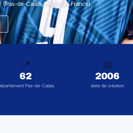
r (Pas-de-Calais, Hauts-de-France).
📍
📅
62
2006
épartement Pas-de-Calais
date de création