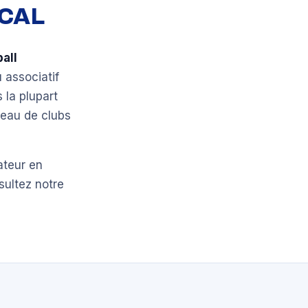
OCAL
all
u associatif
la plupart
seau de clubs
ateur en
sultez notre