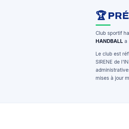
🏆 PR
Club sportif h
HANDBALL
a 
Le club est r
SIRENE de l'I
administrative
mises à jour 