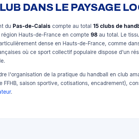
 CLUB DANS LE PAYSAGE L
nt du
Pas-de-Calais
compte au total
15 clubs de handb
a région Hauts-de-France en compte
98
au total. Le tiss
particulièrement dense en Hauts-de-France, comme dans 
ançaises où ce sport collectif populaire dispose d'un ré
e.
e l'organisation de la pratique du handball en club am
e FFHB, saison sportive, cotisations, encadrement), con
teur
.