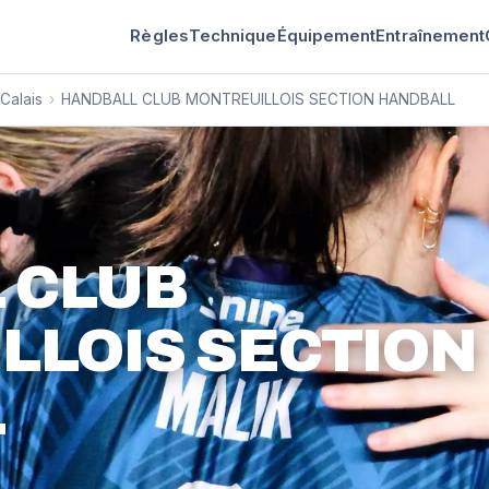
Règles
Technique
Équipement
Entraînement
Calais
›
HANDBALL CLUB MONTREUILLOIS SECTION HANDBALL
 CLUB
LLOIS SECTION
L