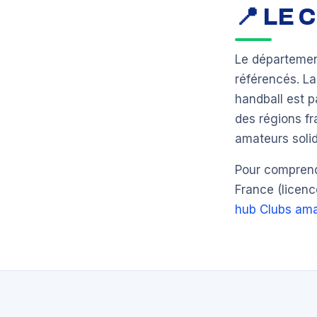
📍 LE
Le départeme
référencés. L
handball est 
des régions fr
amateurs solid
Pour comprendr
France (licenc
hub Clubs ama