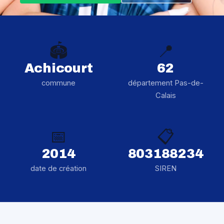
🏟️
📍
Achicourt
62
commune
département Pas-de-
Calais
📅
📋
2014
803188234
date de création
SIREN