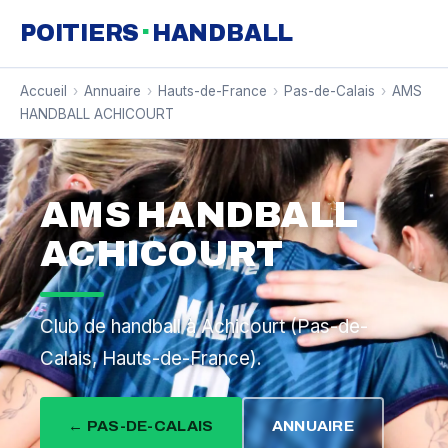
·
POITIERS
HANDBALL
Accueil
›
Annuaire
›
Hauts-de-France
›
Pas-de-Calais
›
AMS
HANDBALL ACHICOURT
AMS HANDBALL
ACHICOURT
Club de handball à Achicourt (Pas-de-
Calais, Hauts-de-France).
← PAS-DE-CALAIS
ANNUAIRE