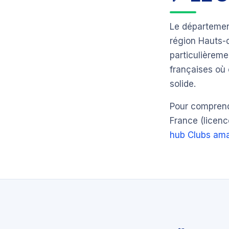
Le départeme
région Hauts
particulièrem
françaises où 
solide.
Pour comprendr
France (licenc
hub Clubs ama