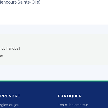
lencourt-Sainte-Olle)
e du handball
ort
PRENDRE
PRATIQUER
ègles du jeu
Les clubs amateur