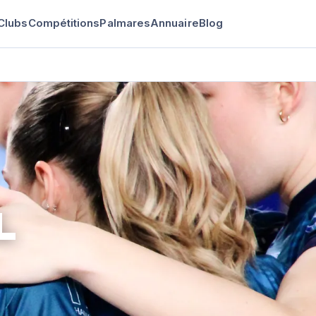
Clubs
Compétitions
Palmares
Annuaire
Blog
L