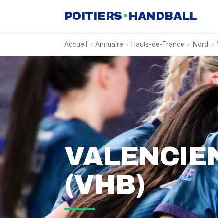
·
POITIERS
HANDBALL
Accueil
›
Annuaire
›
Hauts-de-France
›
Nord
›
VALENCIE
(VHB)