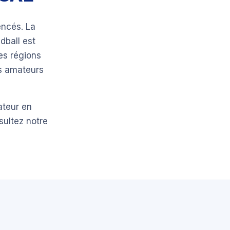
encés. La
dball est
es régions
bs amateurs
ateur en
sultez notre