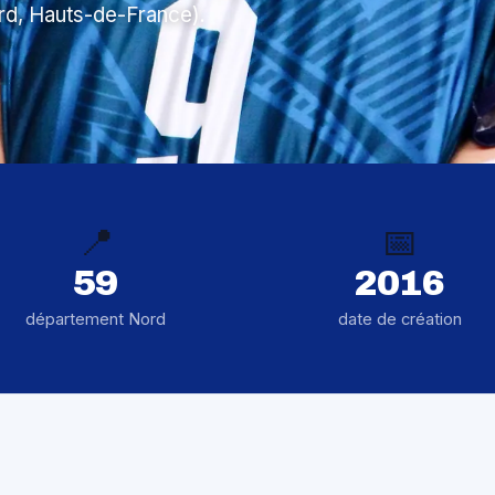
rd, Hauts-de-France).
📍
📅
59
2016
département Nord
date de création