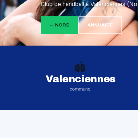
Club de handball à Valenciennes (No
← NORD
ANNUAIRE
🏟️
Valenciennes
commune