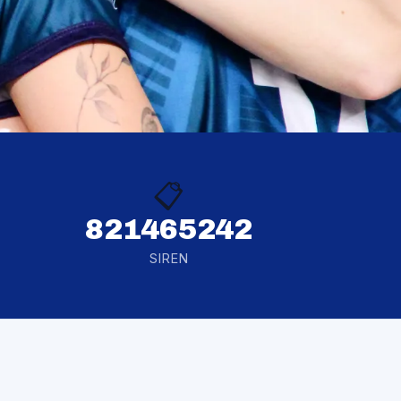
📋
821465242
SIREN