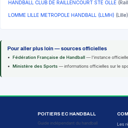
HANDBALL CLUB DE RAILLENCOURT STE OLLE
(Rail
LOMME LILLE METROPOLE HANDBALL (LLMH)
(Lille)
Pour aller plus loin — sources officielles
Fédération Française de Handball
— l'instance officiell
Ministère des Sports
— informations officielles sur le sp
POITIERS EC HANDBALL
COM
Guide indépendant du handball
Les r