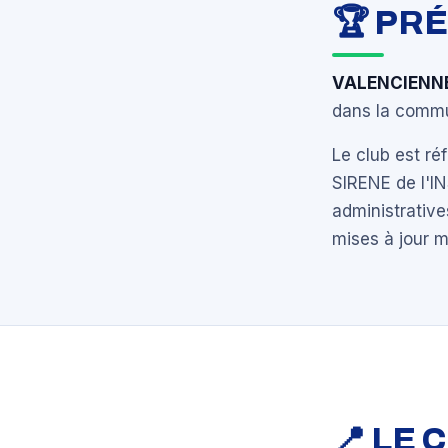
🏆 PR
VALENCIENN
dans la commu
Le club est r
SIRENE de l'I
administrative
mises à jour 
📍 LE