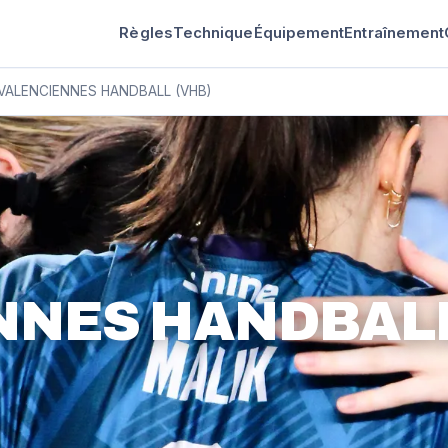
Règles
Technique
Équipement
Entraînement
VALENCIENNES HANDBALL (VHB)
NNES HANDBAL