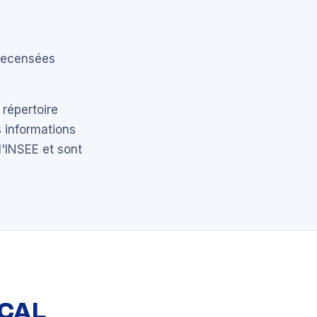
 recensées
 répertoire
 informations
l'INSEE et sont
OCAL