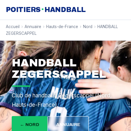
·
POITIERS
HANDBALL
Accueil
›
Annuaire
›
Hauts-de-France
›
Nord
›
HANDBALL
ZEGERSCAPPEL
HANDBALL
ZEGERSCAPPEL
Club de handball à Zegerscappel (Nord,
Hauts-de-France).
← NORD
ANNUAIRE