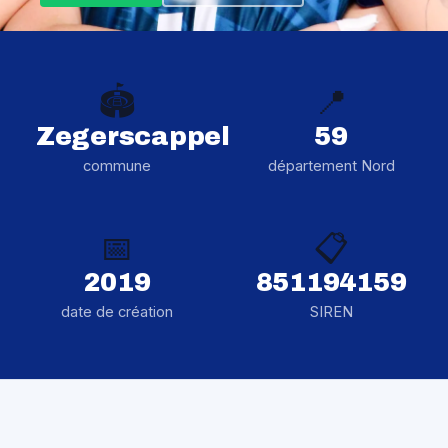
🏟️
📍
Zegerscappel
59
commune
département Nord
📅
📋
2019
851194159
date de création
SIREN