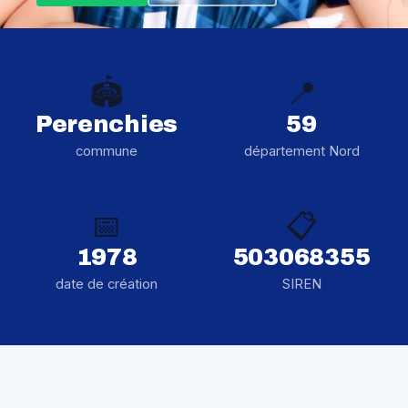
🏟️
📍
Perenchies
59
commune
département Nord
📅
📋
1978
503068355
date de création
SIREN