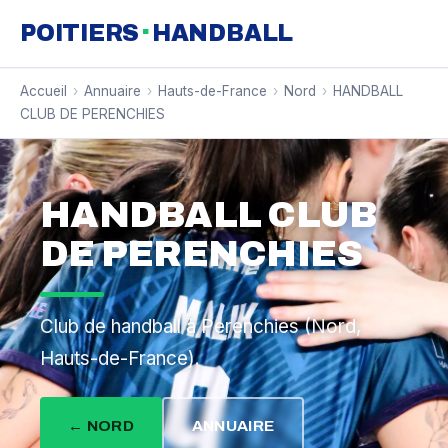
·
POITIERS
HANDBALL
Accueil
›
Annuaire
›
Hauts-de-France
›
Nord
›
HANDBALL
CLUB DE PERENCHIES
HANDBALL CLUB
DE PERENCHIES
Club de handball à Perenchies (Nord,
Hauts-de-France).
← NORD
ANNUAIRE