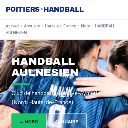
·
POITIERS
HANDBALL
Accueil
›
Annuaire
›
Hauts-de-France
›
Nord
›
HANDBALL
AULNESIEN
HANDBALL
AULNESIEN
Club de handball à Aulnoye-Aymeries
(Nord, Hauts-de-France).
← NORD
ANNUAIRE