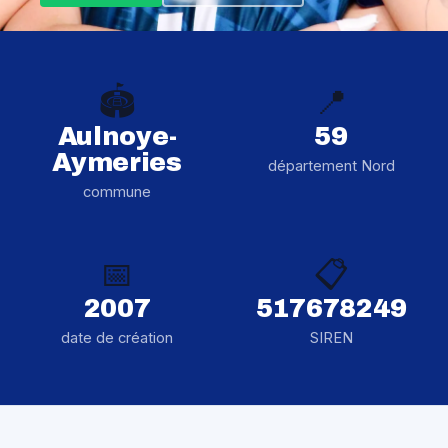
🏟️
📍
Aulnoye-
59
Aymeries
département Nord
commune
📅
📋
2007
517678249
date de création
SIREN