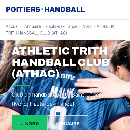
·
POITIERS
HANDBALL
Accueil
›
Annuaire
›
Hauts-de-France
›
Nord
›
ATHLETIC
TRITH HANDBALL CLUB (ATHAC)
ATHLETIC TRITH
HANDBALL CLUB
(ATHAC)
Club de handball à Trith-Saint-Leger
(Nord, Hauts-de-France).
← NORD
ANNUAIRE