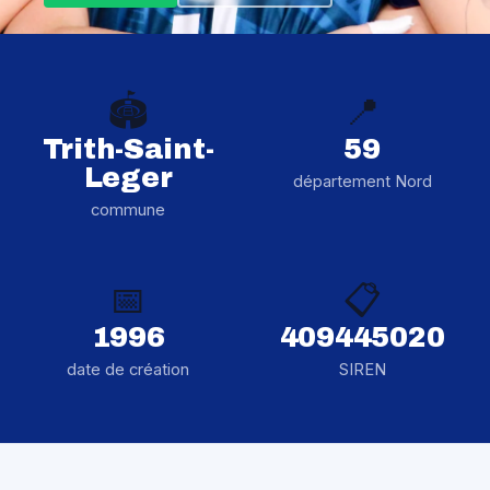
🏟️
📍
Trith-Saint-
59
Leger
département Nord
commune
📅
📋
1996
409445020
date de création
SIREN