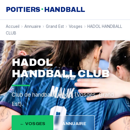
·
POITIERS
HANDBALL
Accueil
›
Annuaire
›
Grand Est
›
Vosges
›
HADOL HANDBALL
CLUB
HADOL
HANDBALL CLUB
Club de handball à Hadol (Vosges, Grand
Est).
← VOSGES
ANNUAIRE