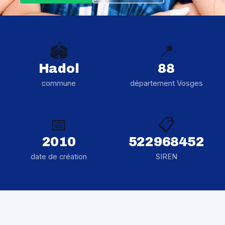
🏟️
📍
Hadol
88
commune
département Vosges
📅
📋
2010
522968452
date de création
SIREN