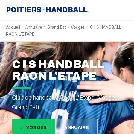
·
POITIERS
HANDBALL
Accueil
›
Annuaire
›
Grand Est
›
Vosges
›
C I S HANDBALL
RAON L'ETAPE
C I S HANDBALL
RAON L'ETAPE
Club de handball à Raon L'Etape (Vosges,
Grand Est).
← VOSGES
ANNUAIRE