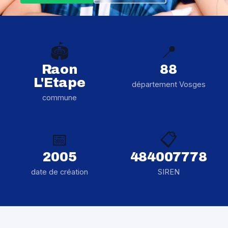
🏟️
📍
Raon
88
L'Etape
département Vosges
commune
📅
📋
2005
484007778
date de création
SIREN