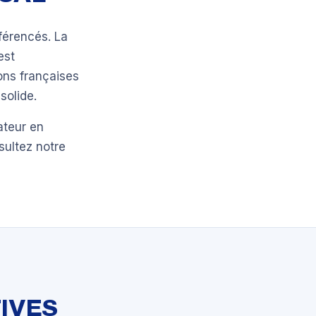
férencés. La
est
ons françaises
solide.
ateur en
sultez notre
IVES