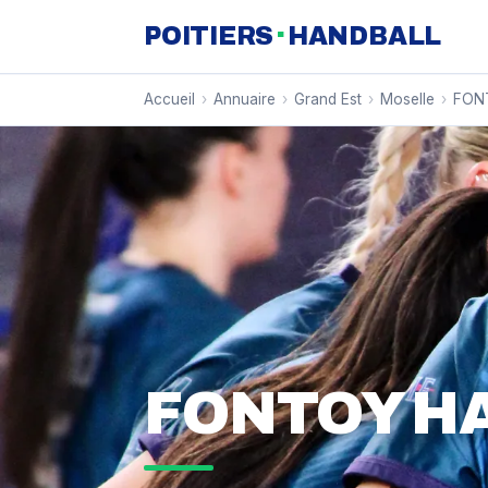
·
POITIERS
HANDBALL
Accueil
›
Annuaire
›
Grand Est
›
Moselle
›
FON
FONTOY H