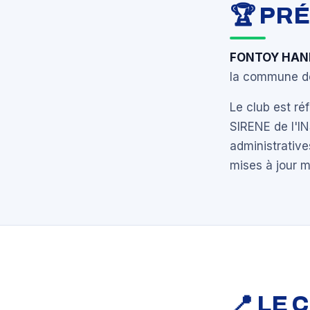
🏆 PR
FONTOY HAN
la commune de
Le club est r
SIRENE de l'I
administrative
mises à jour 
📍 LE