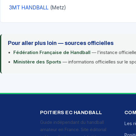
3MT HANDBALL
(Metz)
Pour aller plus loin — sources officielles
Fédération Française de Handball
— l'instance officiell
Ministère des Sports
— informations officielles sur le sp
POITIERS EC HANDBALL
COM
Guide indépendant du handball
Les r
amateur en France. Site éditorial
Posit