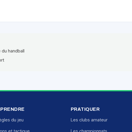
e du handball
ort
PRENDRE
PRATIQUER
ègles du jeu
Les clubs amateur
ions et tactique
Les championnats