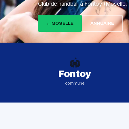
Club de handball à Fontoy (Moselle, 
← MOSELLE
ANNUAIRE
🏟️
Fontoy
commune