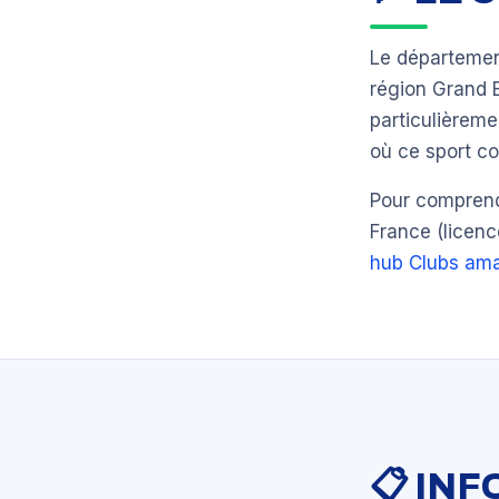
Le départeme
région Grand 
particulièrem
où ce sport co
Pour comprendr
France (licenc
hub Clubs ama
📋 IN