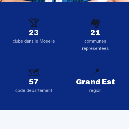
🏆
🏘️
23
21
clubs dans le Moselle
communes
représentées
🗺️
📍
57
Grand Est
code département
région