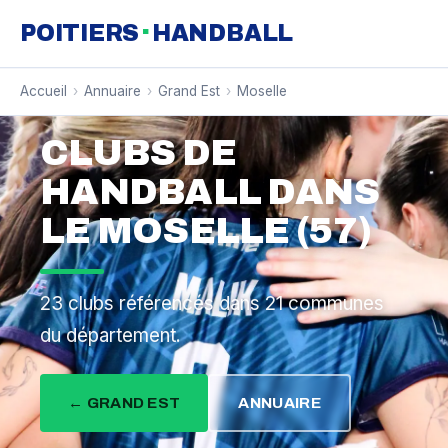
·
POITIERS
HANDBALL
Accueil
›
Annuaire
›
Grand Est
›
Moselle
CLUBS DE
HANDBALL DANS
LE MOSELLE (57)
23 clubs référencés dans 21 communes
du département.
← GRAND EST
ANNUAIRE