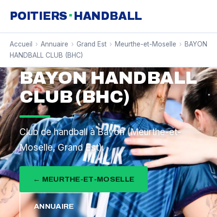
·
POITIERS
HANDBALL
Accueil
›
Annuaire
›
Grand Est
›
Meurthe-et-Moselle
›
BAYON
HANDBALL CLUB (BHC)
BAYON HANDBALL
CLUB (BHC)
Club de handball à Bayon (Meurthe-et-
Moselle, Grand Est).
← MEURTHE-ET-MOSELLE
ANNUAIRE