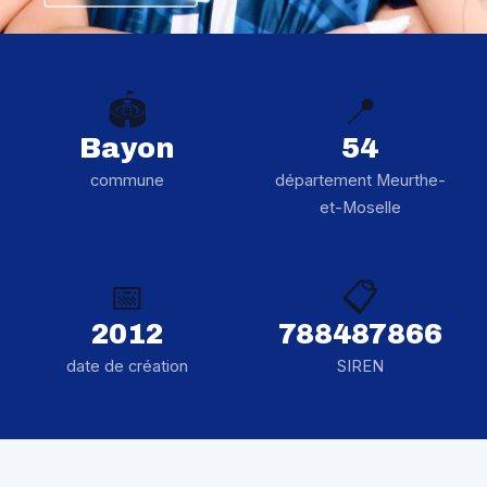
🏟️
📍
Bayon
54
commune
département Meurthe-
et-Moselle
📅
📋
2012
788487866
date de création
SIREN