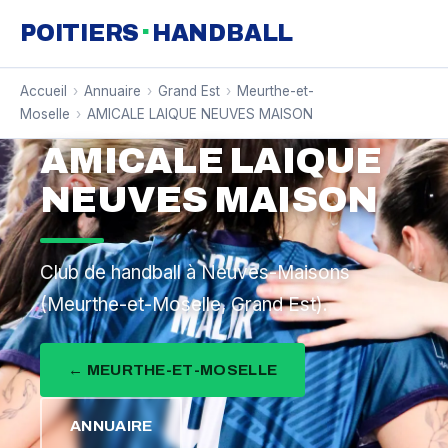
·
POITIERS
HANDBALL
Accueil
›
Annuaire
›
Grand Est
›
Meurthe-et-
Moselle
›
AMICALE LAIQUE NEUVES MAISON
AMICALE LAIQUE
NEUVES MAISON
Club de handball à Neuves-Maisons
(Meurthe-et-Moselle, Grand Est).
← MEURTHE-ET-MOSELLE
ANNUAIRE