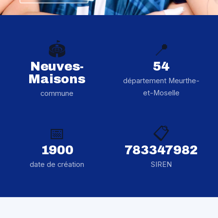
🏟️
📍
Neuves-
54
Maisons
département Meurthe-
et-Moselle
commune
📅
📋
1900
783347982
date de création
SIREN