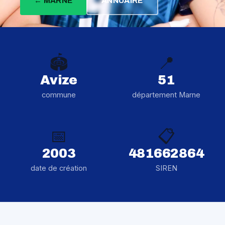
← MARNE
ANNUAIRE
🏟️
📍
Avize
51
commune
département Marne
📅
📋
2003
481662864
date de création
SIREN