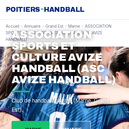
·
POITIERS
HANDBALL
Accueil
›
Annuaire
›
Grand Est
›
Marne
›
ASSOCIATION
ASSOCIATION
SPORTS ET CULTURE AVIZE HANDBALL (ASC AVIZE
HANDBALL)
SPORTS ET
CULTURE AVIZE
HANDBALL (ASC
AVIZE HANDBALL)
Club de handball à Avize (Marne, Grand
Est).