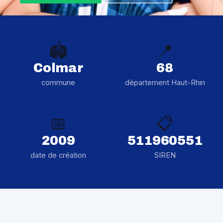
🏟️
📍
Colmar
68
commune
département Haut-Rhin
📅
📋
2009
511960551
date de création
SIREN