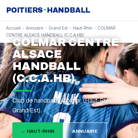
·
POITIERS
HANDBALL
Accueil
›
Annuaire
›
Grand Est
›
Haut-Rhin
›
COLMAR
CENTRE ALSACE HANDBALL (C.C.A.HB)
COLMAR CENTRE
ALSACE
HANDBALL
(C.C.A.HB)
Club de handball à Colmar (Haut-Rhin,
Grand Est).
← HAUT-RHIN
ANNUAIRE