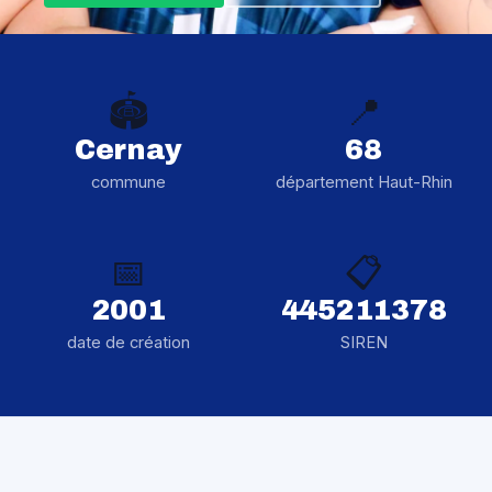
🏟️
📍
Cernay
68
commune
département Haut-Rhin
📅
📋
2001
445211378
date de création
SIREN