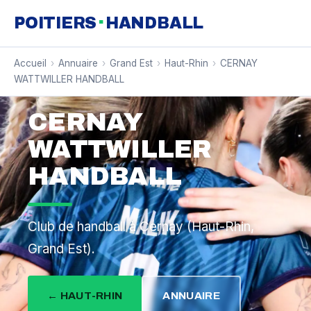
·
POITIERS
HANDBALL
Accueil
›
Annuaire
›
Grand Est
›
Haut-Rhin
›
CERNAY
WATTWILLER HANDBALL
CERNAY
WATTWILLER
HANDBALL
Club de handball à Cernay (Haut-Rhin,
Grand Est).
← HAUT-RHIN
ANNUAIRE