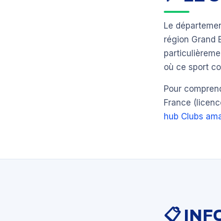
Le départeme
région Grand 
particulièrem
où ce sport co
Pour comprendr
France (licenc
hub Clubs ama
📋 IN