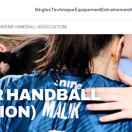
Règles
Technique
Équipement
Entraînement
 AVENIR HANDBALL (ASSOCIATION)
R HANDBALL
ION)