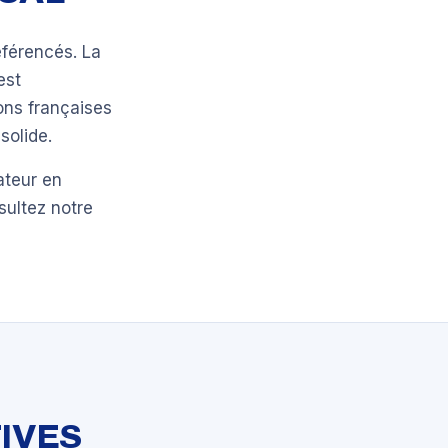
férencés. La
est
ons françaises
solide.
ateur en
sultez notre
IVES