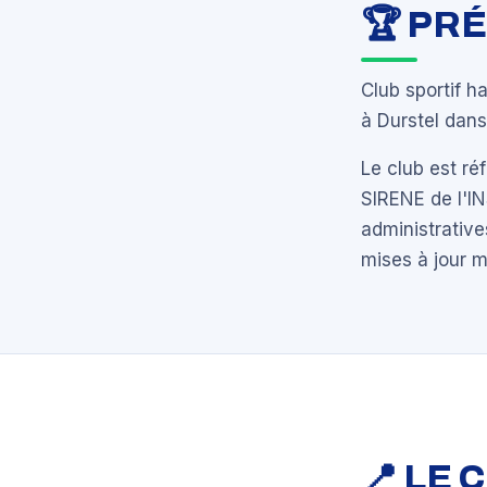
🏆 PR
Club sportif h
à Durstel dans
Le club est r
SIRENE de l'I
administrative
mises à jour 
📍 LE