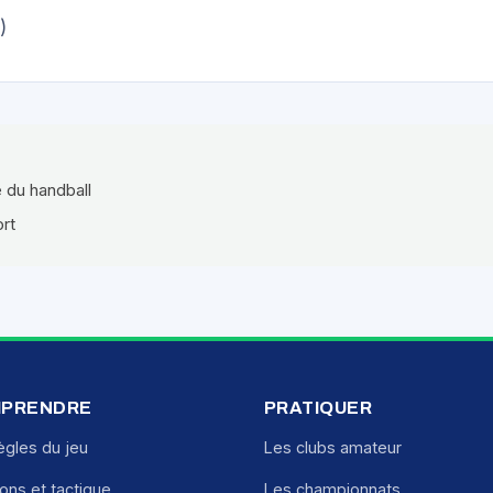
)
e du handball
ort
PRENDRE
PRATIQUER
ègles du jeu
Les clubs amateur
ions et tactique
Les championnats