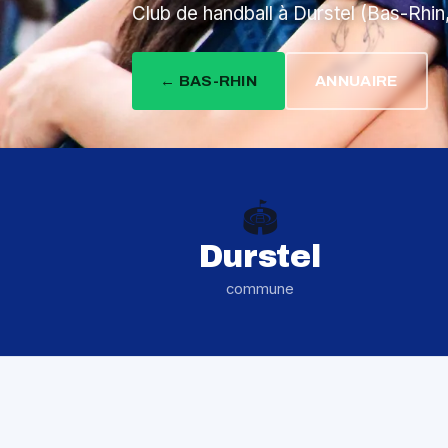
Club de handball à Durstel (Bas-Rhin
← BAS-RHIN
ANNUAIRE
🏟️
Durstel
commune