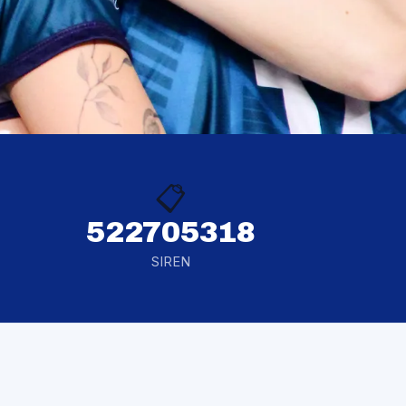
📋
522705318
SIREN