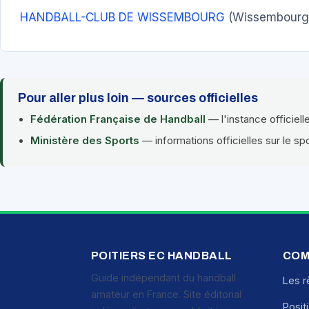
HANDBALL-CLUB DE WISSEMBOURG
(Wissembourg
Pour aller plus loin — sources officielles
Fédération Française de Handball
— l'instance officiell
Ministère des Sports
— informations officielles sur le sp
POITIERS EC HANDBALL
COM
Guide indépendant du handball
Les r
amateur en France. Site éditorial
Posit