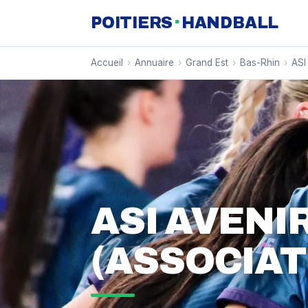
·
POITIERS
HANDBALL
Accueil
›
Annuaire
›
Grand Est
›
Bas-Rhin
›
ASI
ASI AVENI
(ASSOCIAT