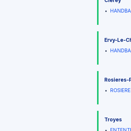
Clerey
HANDBAL
Ervy-Le-C
HANDBAL
Rosieres-
ROSIERE
Troyes
ENTENT