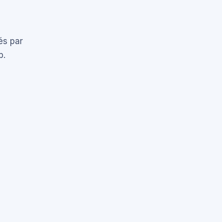
és par
b.