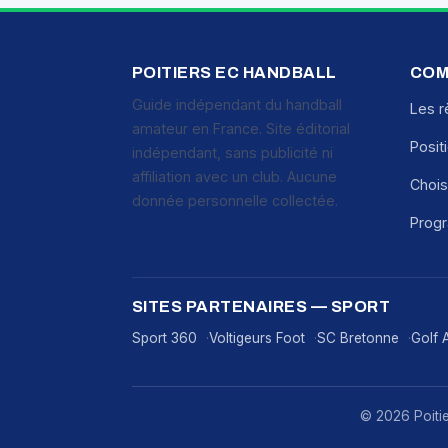
POITIERS EC HANDBALL
COM
Guide indépendant du handball
Les r
amateur en France. Site éditorial
Posit
indépendant, sans publicité ni
affiliation avec un club. Aucune
Chois
donnée personnelle collectée.
Prog
SITES PARTENAIRES — SPORT
Sport 360
Voltigeurs Foot
SC Bretonne
Golf 
© 2026 Poitier