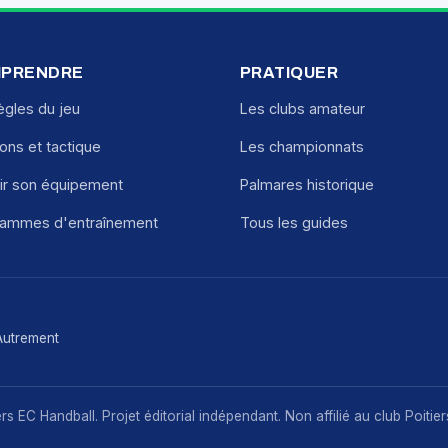
PRENDRE
PRATIQUER
ègles du jeu
Les clubs amateur
ions et tactique
Les championnats
ir son équipement
Palmares historique
rammes d'entraînement
Tous les guides
Autrement
s EC Handball. Projet éditorial indépendant. Non affilié au club Poitie