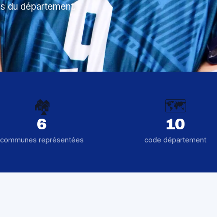
s du département.
🏘️
🗺️
6
10
communes représentées
code département