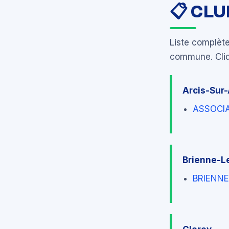
📋 CL
Liste complèt
commune. Cliqu
Arcis-Sur
ASSOCIA
Brienne-L
BRIENN