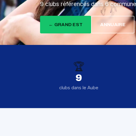
9 clubs référencés dans 6 commune
← GRAND EST
ANNUAIRE
🏆
9
clubs dans le Aube