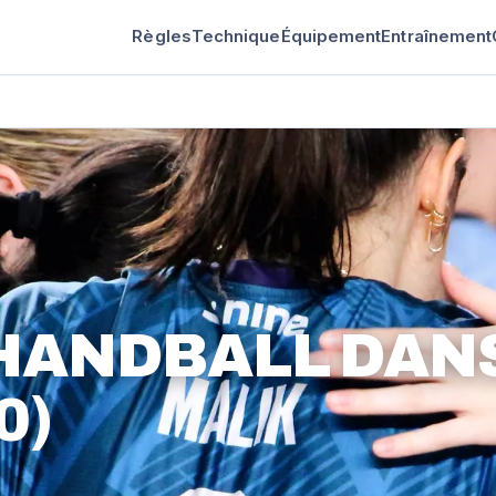
Règles
Technique
Équipement
Entraînement
 HANDBALL DAN
0)