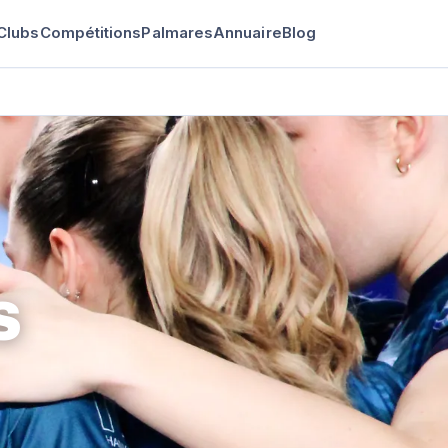
Clubs
Compétitions
Palmares
Annuaire
Blog
S