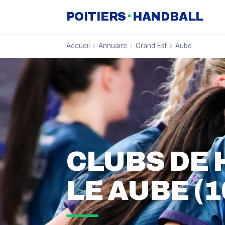
·
POITIERS
HANDBALL
Accueil
›
Annuaire
›
Grand Est
›
Aube
CLUBS DE
LE AUBE (1