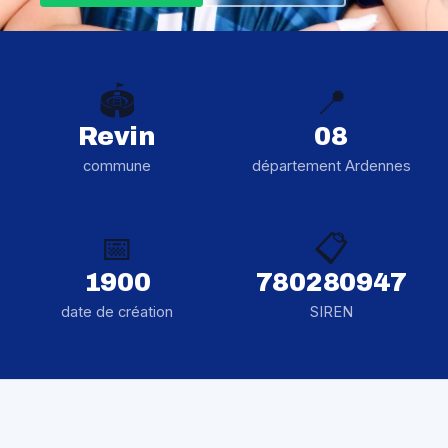
🏟️
📍
Revin
08
commune
département Ardennes
📅
📋
1900
780280947
date de création
SIREN