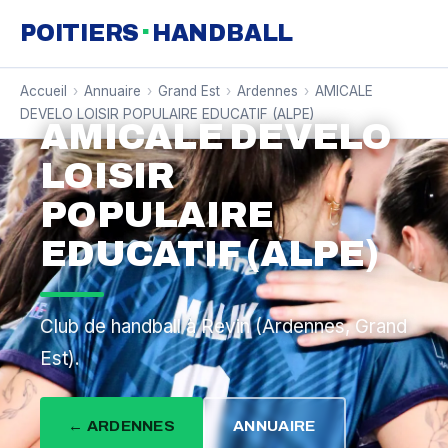
·
POITIERS
HANDBALL
Accueil
›
Annuaire
›
Grand Est
›
Ardennes
›
AMICALE
DEVELO LOISIR POPULAIRE EDUCATIF (ALPE)
AMICALE DEVELO
LOISIR
POPULAIRE
EDUCATIF (ALPE)
Club de handball à Revin (Ardennes, Grand
Est).
← ARDENNES
ANNUAIRE