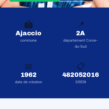
🏟️
📍
Ajaccio
2A
commune
département Corse-
du-Sud
📅
📋
1962
482052016
date de création
SIREN