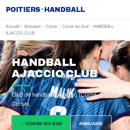
·
POITIERS
HANDBALL
Accueil
›
Annuaire
›
Corse
›
Corse-du-Sud
›
HANDBALL
AJACCIO CLUB
HANDBALL
AJACCIO CLUB
Club de handball à Ajaccio (Corse-du-Sud,
Corse).
← CORSE-DU-SUD
ANNUAIRE