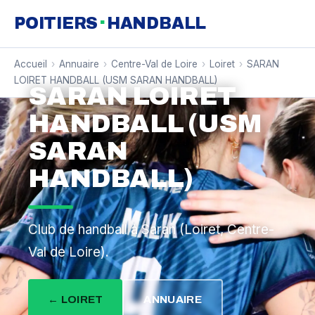
·
POITIERS
HANDBALL
Accueil
›
Annuaire
›
Centre-Val de Loire
›
Loiret
›
SARAN
LOIRET HANDBALL (USM SARAN HANDBALL)
SARAN LOIRET
HANDBALL (USM
SARAN
HANDBALL)
Club de handball à Saran (Loiret, Centre-
Val de Loire).
← LOIRET
ANNUAIRE