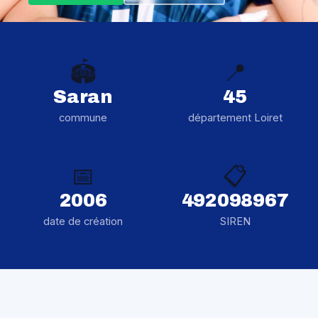
🏟️
📍
Saran
45
commune
département Loiret
📅
📋
2006
492098967
date de création
SIREN