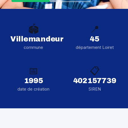
🏟️
📍
Villemandeur
45
commune
département Loiret
📅
📋
1995
402157739
date de création
SIREN