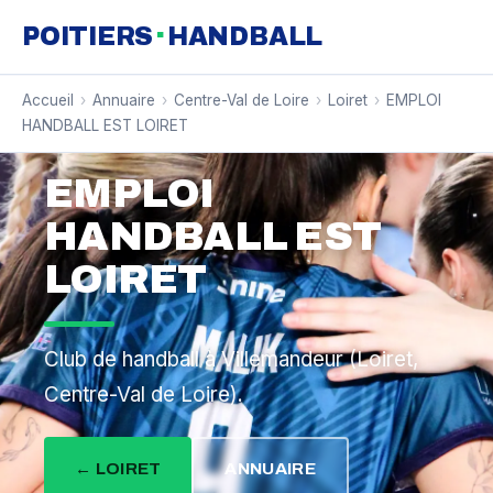
·
POITIERS
HANDBALL
Accueil
›
Annuaire
›
Centre-Val de Loire
›
Loiret
›
EMPLOI
HANDBALL EST LOIRET
EMPLOI
HANDBALL EST
LOIRET
Club de handball à Villemandeur (Loiret,
Centre-Val de Loire).
← LOIRET
ANNUAIRE