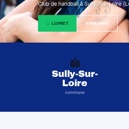
Club de handball à Sully-Sur-Loire (L
← LOIRET
ANNUAIRE
🏟️
Sully-Sur-
Loire
commune