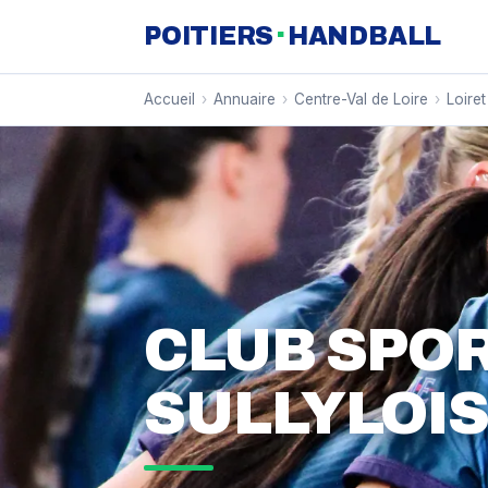
·
POITIERS
HANDBALL
Accueil
›
Annuaire
›
Centre-Val de Loire
›
Loiret
CLUB SPOR
SULLYLOIS