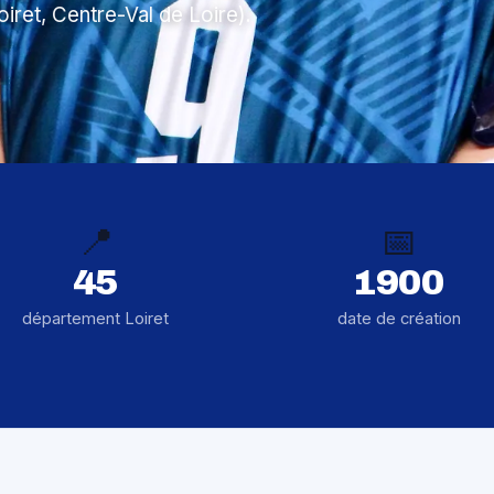
oiret, Centre-Val de Loire).
📍
📅
45
1900
département Loiret
date de création