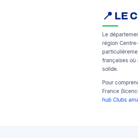
📍 LE
Le départeme
région Centre
particulièreme
françaises où 
solide.
Pour comprendr
France (licenc
hub Clubs ama