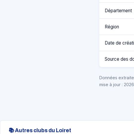
Département
Région
Date de créat
Source des d
Données extraites
mise à jour : 202
📚 Autres clubs du Loiret