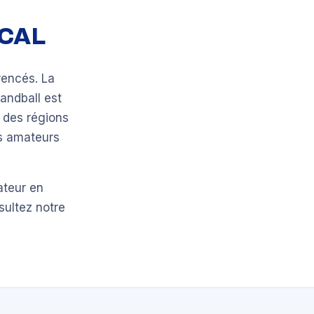
OCAL
rencés. La
handball est
 des régions
bs amateurs
ateur en
sultez notre