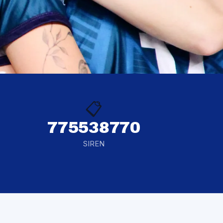
📋
775538770
SIREN