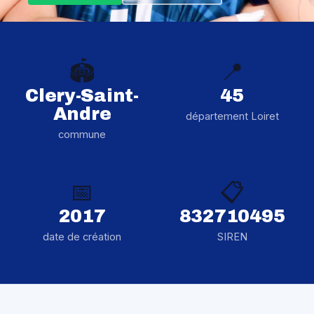
🏟️
📍
Clery-Saint-
45
Andre
département Loiret
commune
📅
📋
2017
832710495
date de création
SIREN