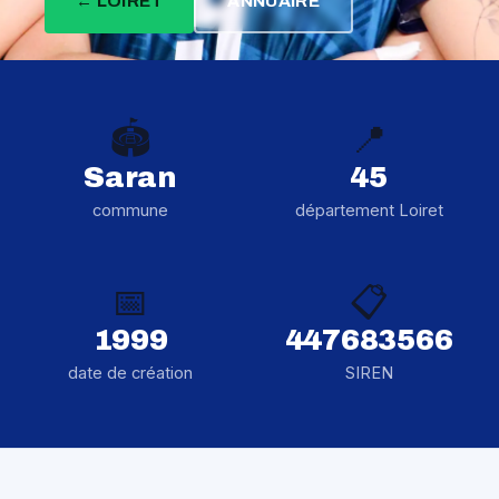
← LOIRET
ANNUAIRE
🏟️
📍
Saran
45
commune
département Loiret
📅
📋
1999
447683566
date de création
SIREN