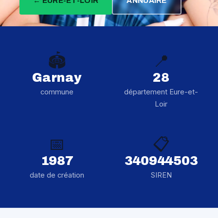
← EURE-ET-LOIR
ANNUAIRE
🏟️
📍
Garnay
28
commune
département Eure-et-
Loir
📅
📋
1987
340944503
date de création
SIREN