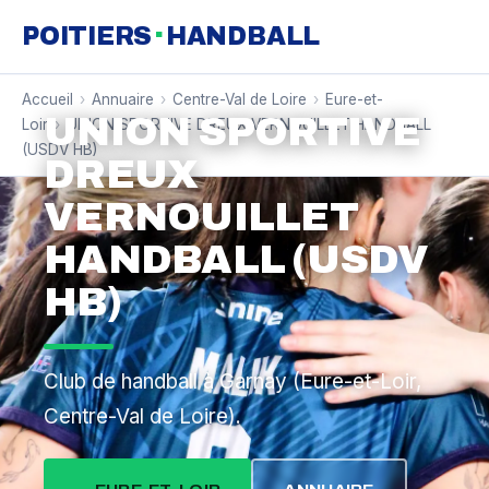
·
POITIERS
HANDBALL
Accueil
›
Annuaire
›
Centre-Val de Loire
›
Eure-et-
UNION SPORTIVE
Loir
›
UNION SPORTIVE DREUX VERNOUILLET HANDBALL
(USDV HB)
DREUX
VERNOUILLET
HANDBALL (USDV
HB)
Club de handball à Garnay (Eure-et-Loir,
Centre-Val de Loire).