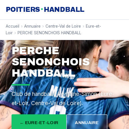
·
POITIERS
HANDBALL
Accueil
›
Annuaire
›
Centre-Val de Loire
›
Eure-et-
Loir
›
PERCHE SENONCHOIS HANDBALL
PERCHE
SENONCHOIS
HANDBALL
Club de handball à Fontaine-Simon (Eure-
et-Loir, Centre-Val de Loire).
← EURE-ET-LOIR
ANNUAIRE