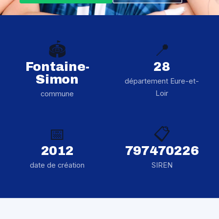
🏟️
📍
Fontaine-
28
Simon
département Eure-et-
Loir
commune
📅
📋
2012
797470226
date de création
SIREN