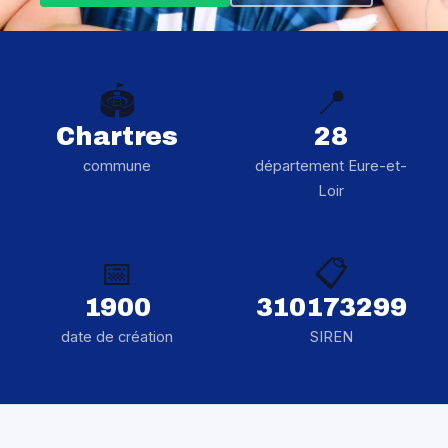
🏟️
📍
Chartres
28
commune
département Eure-et-
Loir
📅
📋
1900
310173299
date de création
SIREN