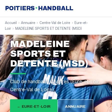
·
POITIERS
HANDBALL
Accueil
›
Annuaire
›
Centre-Val de Loire
›
Eure-et-
Loir
›
MADELEINE SPORTS ET DETENTE (MSD)
MADELEINE
SPORTS ET
DETENTE (MSD)
Club de handball à Chartres (Eure-et-Loir,
Centre-Val de Loire).
← EURE-ET-LOIR
ANNUAIRE