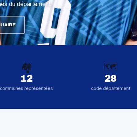
nes du département.
UAIRE
🏘️
🗺️
12
28
communes représentées
code département