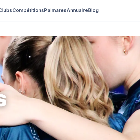
Clubs
Compétitions
Palmares
Annuaire
Blog
S