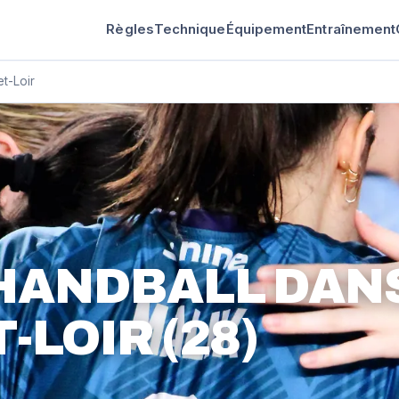
Règles
Technique
Équipement
Entraînement
et-Loir
 HANDBALL DAN
-LOIR (28)