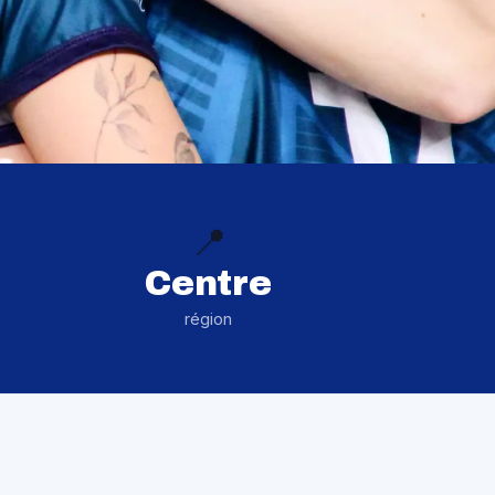
📍
Centre
région