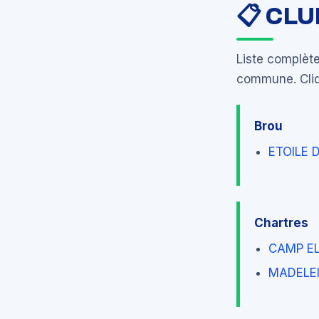
📋 CL
Liste complète
commune. Cliqu
Brou
ETOILE 
Chartres
CAMP EL
MADELEI