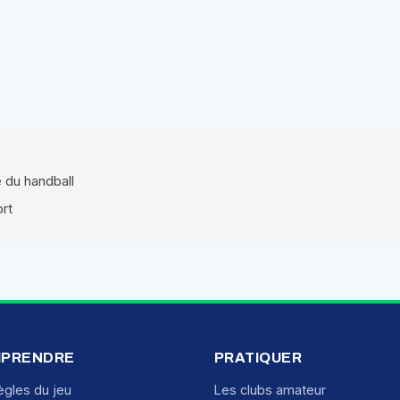
e du handball
ort
PRENDRE
PRATIQUER
ègles du jeu
Les clubs amateur