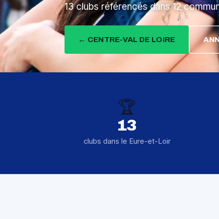
13 clubs référencés dans 12 commu
← CENTRE-VAL DE LOIRE
ANN
🏆
13
clubs dans le Eure-et-Loir