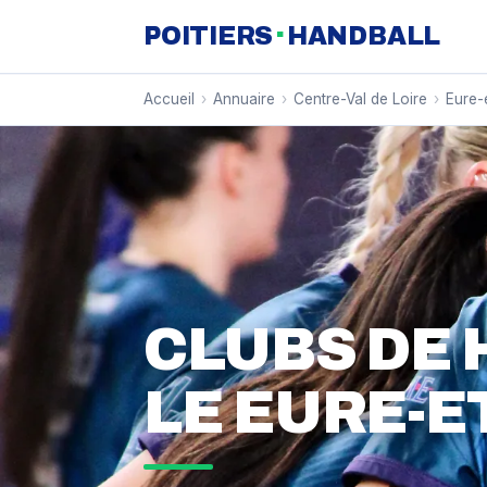
·
POITIERS
HANDBALL
Accueil
›
Annuaire
›
Centre-Val de Loire
›
Eure-
CLUBS DE
LE EURE-ET