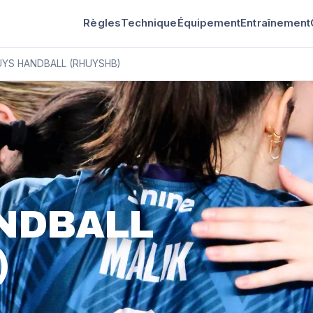
Règles
Technique
Équipement
Entraînement
YS HANDBALL (RHUYSHB)
NDBALL
)