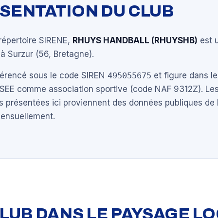
ÉSENTATION DU CLUB
répertoire SIRENE,
RHUYS HANDBALL (RHUYSHB)
est 
à Surzur (56, Bretagne).
éférencé sous le code SIREN
495055675
et figure dans le
NSEE comme association sportive (code NAF 9312Z). Les
s présentées ici proviennent des données publiques de 
mensuellement.
 CLUB DANS LE PAYSAGE L