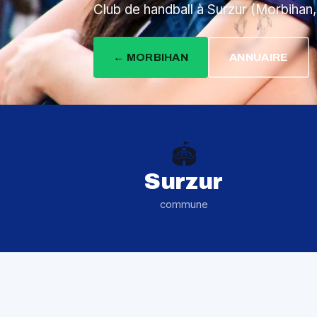
Club de handball à Surzur (Morbihan,
← MORBIHAN
ANNUAIRE
🏟️
Surzur
commune