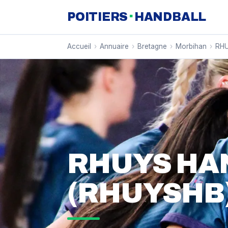
·
POITIERS
HANDBALL
Accueil
›
Annuaire
›
Bretagne
›
Morbihan
›
RHU
RHUYS HA
(RHUYSHB