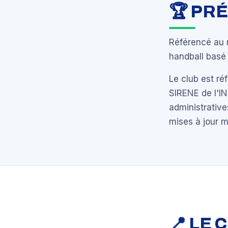
🏆 PR
Référencé au 
handball basé 
Le club est r
SIRENE de l'I
administrative
mises à jour 
📍 LE