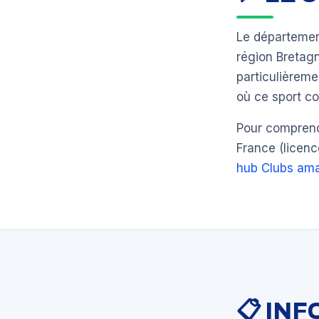
Le départeme
région Breta
particulièrem
où ce sport co
Pour comprendr
France (licenc
hub Clubs ama
📋 IN