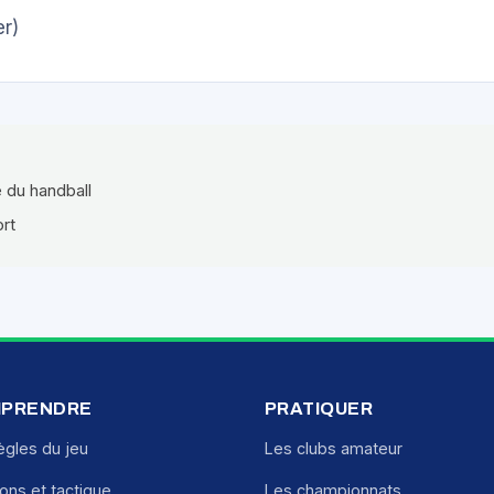
r)
e du handball
ort
PRENDRE
PRATIQUER
ègles du jeu
Les clubs amateur
ions et tactique
Les championnats