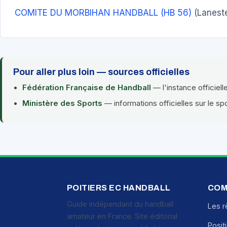
COMITE DU MORBIHAN HANDBALL (HB 56)
(Laneste
Pour aller plus loin — sources officielles
Fédération Française de Handball
— l'instance officiell
Ministère des Sports
— informations officielles sur le sp
POITIERS EC HANDBALL
COM
Guide indépendant du handball
Les r
amateur en France. Site éditorial
Posit