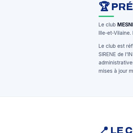
🏆 PR
Le club
MESN
Ille-et-Vilaine
Le club est r
SIRENE de l'I
administrative
mises à jour 
📍 LE