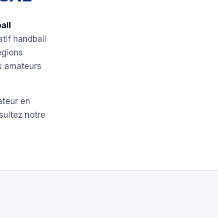
all
atif handball
égions
bs amateurs
ateur en
sultez notre