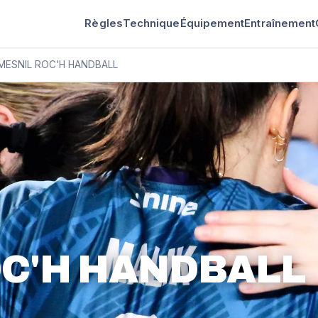
Règles
Technique
Équipement
Entraînement
MESNIL ROC'H HANDBALL
OC'H HANDBALL