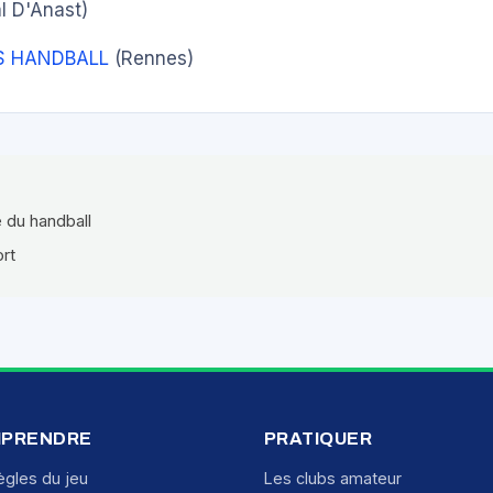
l D'Anast)
S HANDBALL
(Rennes)
e du handball
ort
PRENDRE
PRATIQUER
ègles du jeu
Les clubs amateur