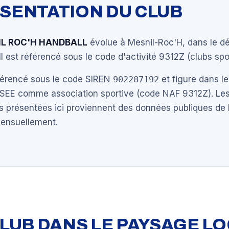
ÉSENTATION DU CLUB
IL ROC'H HANDBALL
évolue à Mesnil-Roc'H, dans le d
. Il est référencé sous le code d'activité 9312Z (clubs spor
éférencé sous le code SIREN
902287192
et figure dans le
NSEE comme association sportive (code NAF 9312Z). Les
s présentées ici proviennent des données publiques de 
mensuellement.
 CLUB DANS LE PAYSAGE L