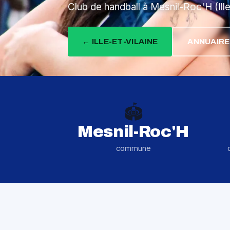
Club de handball à Mesnil-Roc'H (Ille
← ILLE-ET-VILAINE
ANNUAIRE
🏟️
Mesnil-Roc'H
commune