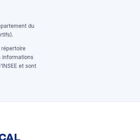
épartement du
tifs).
 répertoire
 informations
l'INSEE et sont
OCAL