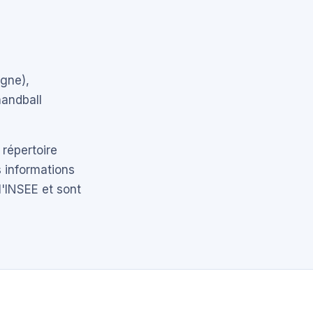
agne),
handball
 répertoire
 informations
l'INSEE et sont