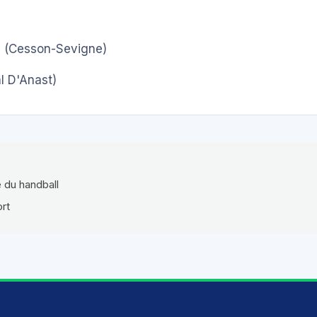
)
(Cesson-Sevigne)
l D'Anast)
e du handball
ort