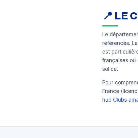
📍 LE
Le départeme
référencés. L
est particuli
françaises où 
solide.
Pour comprendr
France (licenc
hub Clubs ama