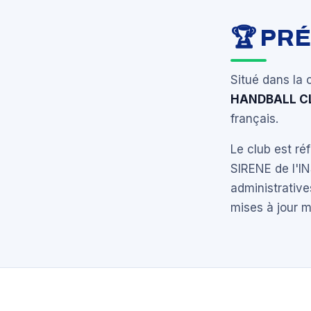
🏆 PR
Situé dans la 
HANDBALL CL
français.
Le club est r
SIRENE de l'I
administrative
mises à jour 