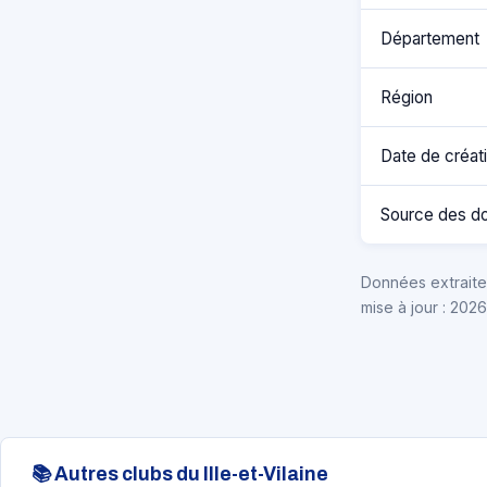
Département
Région
Date de créat
Source des d
Données extraites
mise à jour : 202
📚 Autres clubs du Ille-et-Vilaine