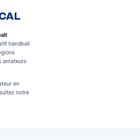
OCAL
all
atif handball
égions
bs amateurs
ateur en
sultez notre