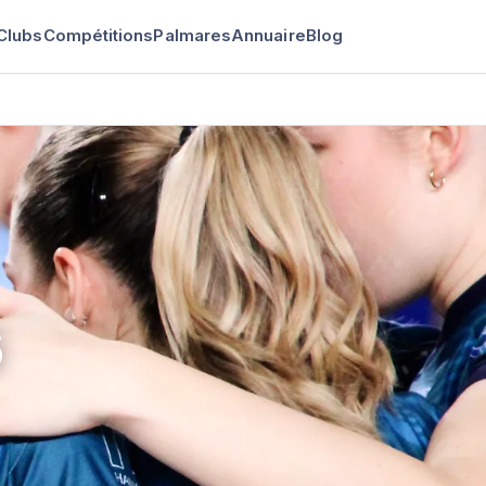
Clubs
Compétitions
Palmares
Annuaire
Blog
S