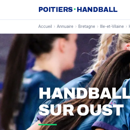
·
POITIERS
HANDBALL
Accueil
›
Annuaire
›
Bretagne
›
Ille-et-Vilaine
›
HANDBALL 
SUR OUST