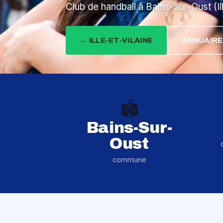
Club de handball à Bains-Sur-Oust (Il
← ILLE-ET-VILAINE
ANNUAIRE
🏟️
Bains-Sur-
Oust
commune