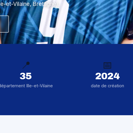
le-et-Vilaine, Bretagne).
📍
📅
35
2024
département Ille-et-Vilaine
date de création