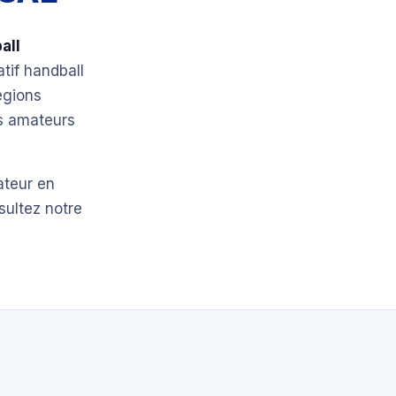
all
atif handball
égions
bs amateurs
ateur en
sultez notre