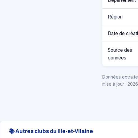
Département
Région
Date de créat
Source des
données
Données extraites
mise à jour : 202
📚 Autres clubs du Ille-et-Vilaine