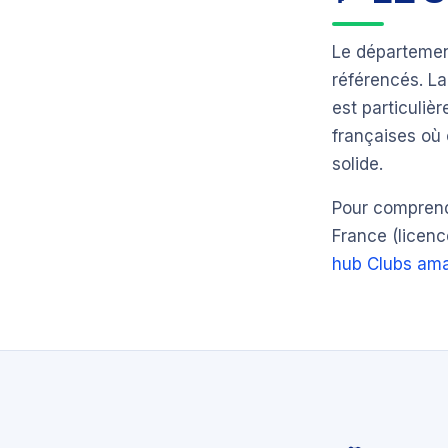
Le départeme
référencés. L
est particuli
françaises où 
solide.
Pour comprendr
France (licenc
hub Clubs ama