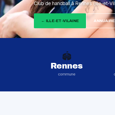
Club de handball à Rennes (Ille-et-Vi
← ILLE-ET-VILAINE
ANNUAIRE
🏟️
Rennes
commune