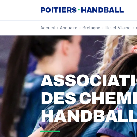
·
POITIERS
HANDBALL
Accueil
›
Annuaire
›
Bretagne
›
Ille-et-Vilaine
›
ASSOCIAT
DES CHEM
HANDBAL