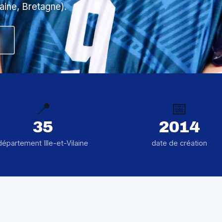
laine, Bretagne).
📍
📅
35
2014
département Ille-et-Vilaine
date de création