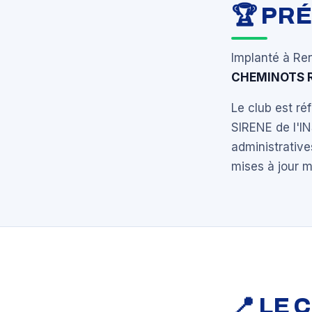
🏆 PR
Implanté à Ren
CHEMINOTS 
Le club est r
SIRENE de l'I
administrative
mises à jour 
📍 LE