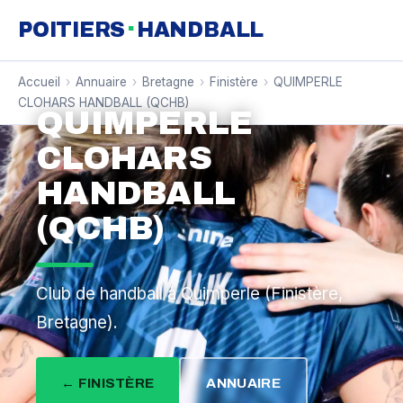
·
POITIERS
HANDBALL
Accueil
›
Annuaire
›
Bretagne
›
Finistère
›
QUIMPERLE
CLOHARS HANDBALL (QCHB)
QUIMPERLE
CLOHARS
HANDBALL
(QCHB)
Club de handball à Quimperle (Finistère,
Bretagne).
← FINISTÈRE
ANNUAIRE