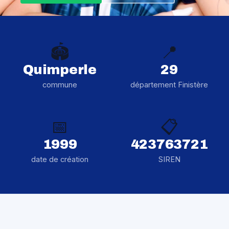
🏟️
📍
Quimperle
29
commune
département Finistère
📅
📋
1999
423763721
date de création
SIREN