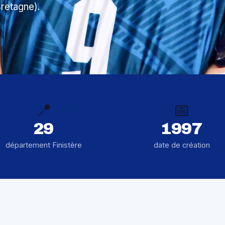
Bretagne).
📍
📅
29
1997
département Finistère
date de création