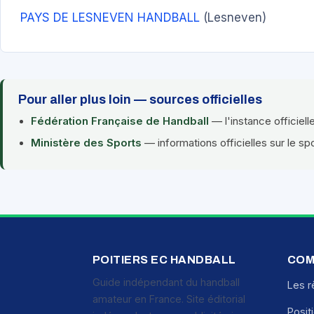
PAYS DE LESNEVEN HANDBALL
(Lesneven)
Pour aller plus loin — sources officielles
Fédération Française de Handball
— l'instance officiell
Ministère des Sports
— informations officielles sur le sp
POITIERS EC HANDBALL
COM
Guide indépendant du handball
Les r
amateur en France. Site éditorial
Posit