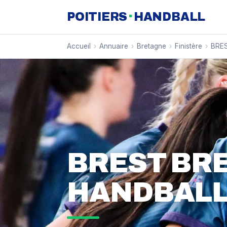
·
POITIERS
HANDBALL
Accueil
›
Annuaire
›
Bretagne
›
Finistère
›
BRE
BREST BR
HANDBALL