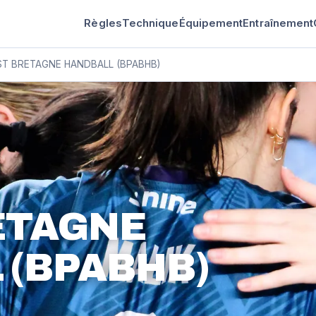
Règles
Technique
Équipement
Entraînement
ST BRETAGNE HANDBALL (BPABHB)
ETAGNE
 (BPABHB)