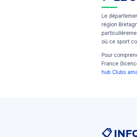
Le départeme
région Breta
particulièrem
où ce sport co
Pour comprendr
France (licenc
hub Clubs ama
📋 IN