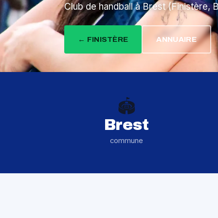
Club de handball à Brest (Finistère, 
← FINISTÈRE
ANNUAIRE
🏟️
Brest
commune