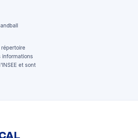
handball
 répertoire
 informations
l'INSEE et sont
OCAL