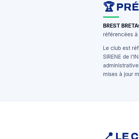
🏆 PR
BREST BRETA
référencées à 
Le club est r
SIRENE de l'I
administrative
mises à jour 
📍 LE