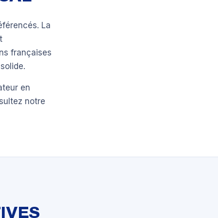
éférencés. La
t
ns françaises
solide.
ateur en
sultez notre
IVES