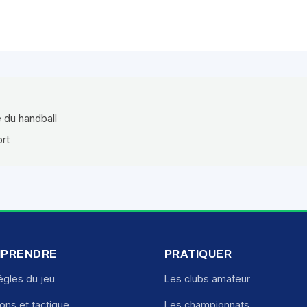
e du handball
ort
PRENDRE
PRATIQUER
ègles du jeu
Les clubs amateur
ions et tactique
Les championnats