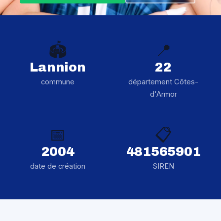
🏟️
📍
Lannion
22
commune
département Côtes-
d'Armor
📅
📋
2004
481565901
date de création
SIREN