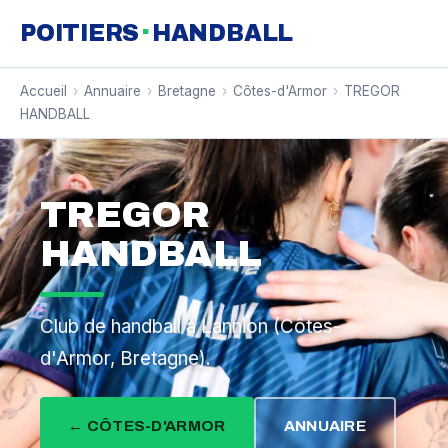
·
POITIERS
HANDBALL
Accueil
›
Annuaire
›
Bretagne
›
Côtes-d'Armor
›
TREGOR
HANDBALL
TREGOR
HANDBALL
Club de handball à Lannion (Côtes-
d'Armor, Bretagne).
← CÔTES-D'ARMOR
ANNUAIRE