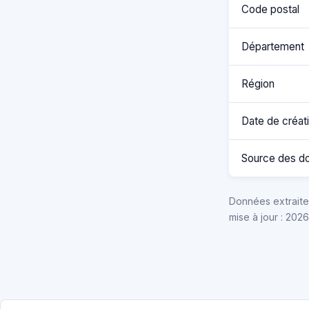
Code postal
Département
Région
Date de créat
Source des d
Données extraites
mise à jour : 202