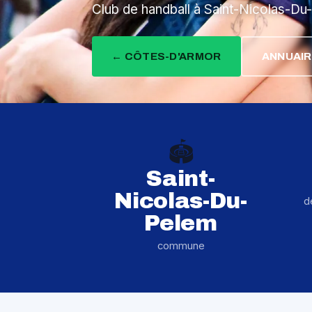
Club de handball à Saint-Nicolas-D
← CÔTES-D'ARMOR
ANNUAIR
🏟️
Saint-
Nicolas-Du-
d
Pelem
commune