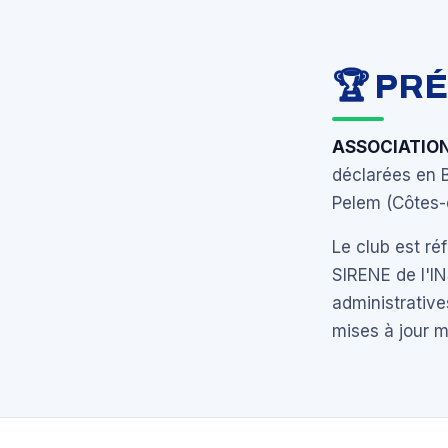
🏆 PR
ASSOCIATIO
déclarées en 
Pelem (Côtes-
Le club est r
SIRENE de l'I
administrative
mises à jour 