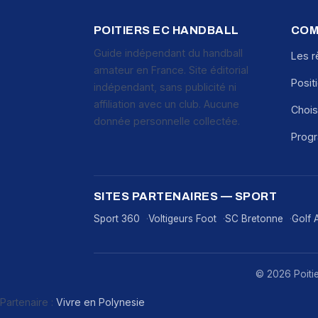
POITIERS EC HANDBALL
COM
Guide indépendant du handball
Les r
amateur en France. Site éditorial
Posit
indépendant, sans publicité ni
affiliation avec un club. Aucune
Chois
donnée personnelle collectée.
Prog
SITES PARTENAIRES — SPORT
Sport 360
Voltigeurs Foot
SC Bretonne
Golf 
© 2026 Poitier
Partenaire :
Vivre en Polynesie