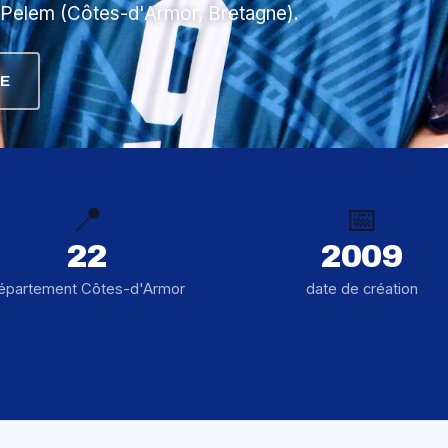
u-Pelem (Côtes-d'Armor, Bretagne).
E
📍
📅
22
2009
épartement Côtes-d'Armor
date de création