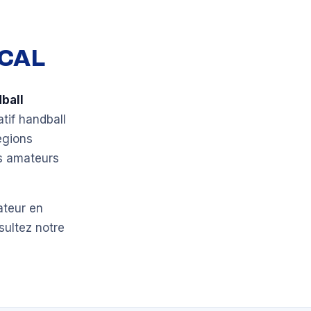
OCAL
ball
atif handball
égions
bs amateurs
ateur en
sultez notre