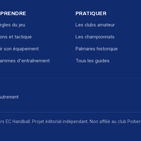
PRENDRE
PRATIQUER
ègles du jeu
Les clubs amateur
ions et tactique
Les championnats
ir son équipement
Palmares historique
rammes d'entraînement
Tous les guides
Autrement
s EC Handball. Projet éditorial indépendant. Non affilié au club Poitie