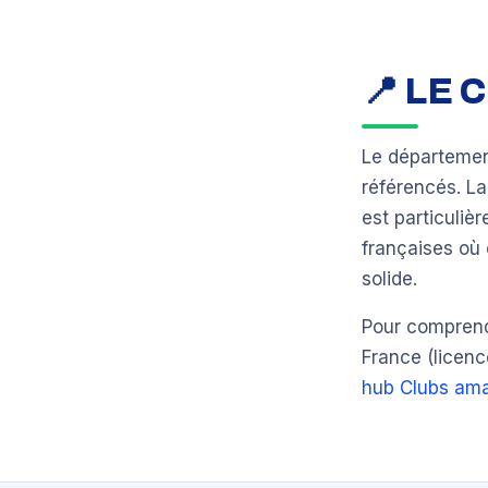
📍 LE
Le départeme
référencés. L
est particuli
françaises où 
solide.
Pour comprendr
France (licenc
hub Clubs ama